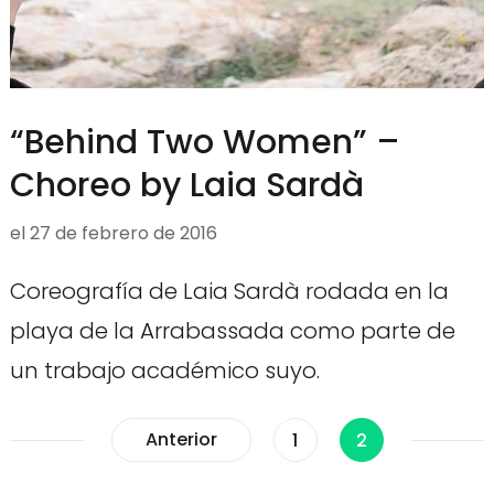
“Behind Two Women” –
Choreo by Laia Sardà
el
27 de febrero de 2016
Coreografía de Laia Sardà rodada en la
playa de la Arrabassada como parte de
un trabajo académico suyo.
Paginación
Anterior
Página
Página
1
2