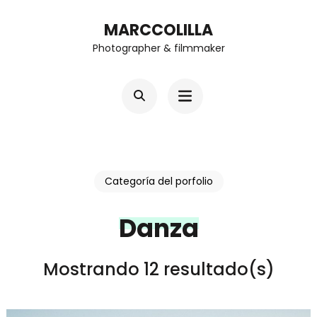
Saltar
MARCCOLILLA
al
Photographer & filmmaker
contenido
(presiona
la
tecla
Intro)
Categoría del porfolio
Danza
Mostrando 12 resultado(s)